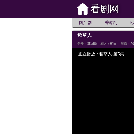
看剧网
国产剧
香港剧
稻草人
分类：
韩国剧
地区：
韩国
年份：
2
正在播放：稻草人-第5集