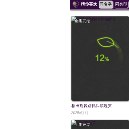
猜你喜欢
同名字
同类型
全集完结
稻田荆棘路鸭兵镇蝗灾
2025//短剧
全集完结