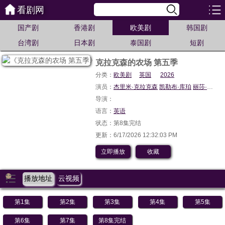
看剧网
国产剧
香港剧
欧美剧
韩国剧
台湾剧
日本剧
泰国剧
短剧
克拉克森的农场 第五季
分类：
欧美剧
英国
2026
演员：
杰里米·克拉克森
凯勒布·库珀
丽莎·霍根
导演：
语言：
英语
状态：第8集完结
更新：6/17/2026 12:32:03 PM
立即播放
收藏
播放地址
云视频
第1集
第2集
第3集
第4集
第5集
第6集
第7集
第8集完结