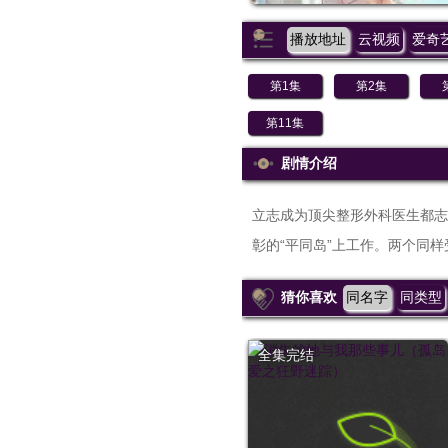
播放地址
云视频
爱奇
第1集
第2集
第11集
剧情介绍
立志成为顶尖整形外科医生都志
彰的“平同岛”上工作。两个同
猜你喜欢
同名字
同类型
全集完结