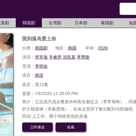
欧美剧
韩国剧
台湾剧
日本剧
泰国剧
短
医到孤岛爱上你
分类：
韩国剧
地区：
韩国
年份：
2026
演员：
李宰旭
辛睿恩
洪民基
李秀敬
导演：
李明佑
语言：
韩语
状态：第11集
更新：7/6/2026 11:28:03 PM
简介：立志成为顶尖整形外科医生都志义（李宰旭饰），同
护士陆遐俐（辛叡恩饰），在命运安排下被分配到与世隔绝、
同岛”上工作。两个同样受伤的灵魂
立即播放
收藏