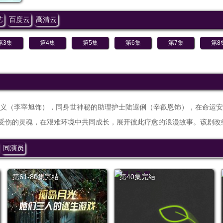
艺
百度云
高清云
第3集
第4集
第5集
第6集
第7集
第8
义（李宰旭饰），同身世神秘的助理护士陆遐俐（辛叡恩饰），在命运安
样受伤的灵魂，在艰难环境中共同成长，展开彼此疗愈的浪漫故事。该剧改
同演员
第61-80集完结
第40集完结