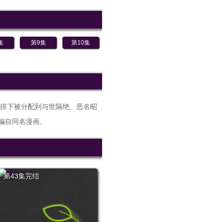
集
第9集
第10集
排下被分配到与世隔绝、恶名昭
编自同名漫画。
第43集完结