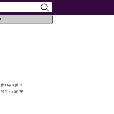
剧
身世神秘的助理
恶名昭彰的“平