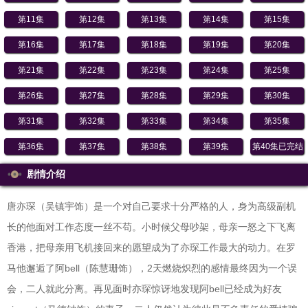
第11集
第12集
第13集
第14集
第15集
第16集
第17集
第18集
第19集
第20集
第21集
第22集
第23集
第24集
第25集
第26集
第27集
第28集
第29集
第30集
第31集
第32集
第33集
第34集
第35集
第36集
第37集
第38集
第39集
第40集已完结
剧情介绍
唐亦琛（吴镇宇饰）是一个对自己要求十分严格的人，身为高级副机
长的他面对工作态度一丝不苟。小时候父母吵架，母亲一怒之下飞离
香港，把母亲用飞机接回来的愿望成为了亦琛工作最大的动力。在罗
马他邂逅了阿bell（陈慧珊饰），2天燃烧炽烈的感情最终因为一个误
会，二人就此分离。再见面时亦琛惊讶地发现阿bell已经成为好友