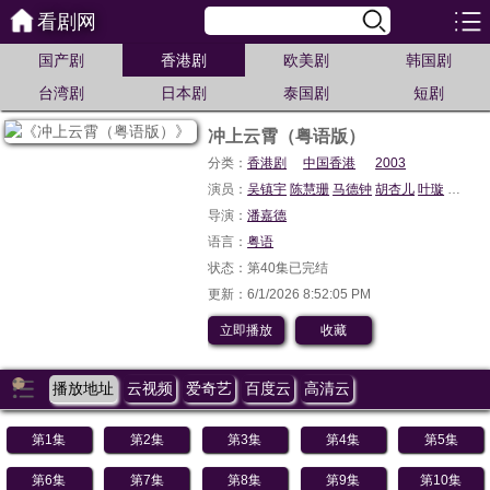
看剧网
国产剧
香港剧
欧美剧
韩国剧
台湾剧
日本剧
泰国剧
短剧
冲上云霄（粤语版）
分类：
香港剧
中国香港
2003
演员：
吴镇宇
陈慧珊
马德钟
胡杏儿
叶璇
吴卓羲
导演：
潘嘉德
语言：
粤语
状态：第40集已完结
更新：6/1/2026 8:52:05 PM
立即播放
收藏
播放地址
云视频
爱奇艺
百度云
高清云
第1集
第2集
第3集
第4集
第5集
第6集
第7集
第8集
第9集
第10集