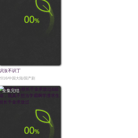
识汝不识丁
2016/中国大陆/国产剧
全集完结