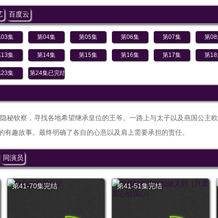
艺
百度云
03集
第04集
第05集
第06集
第07集
第0
13集
第14集
第15集
第16集
第17集
第1
23集
第24集已完结
隐秘钦察，寻找各地希望继承皇位的王爷。一路上与太子以及燕国公主欧
非的有趣故事。最终明确了各自的心意以及肩上需要承担的责任。
同演员
第41-70集完结
第41-51集完结