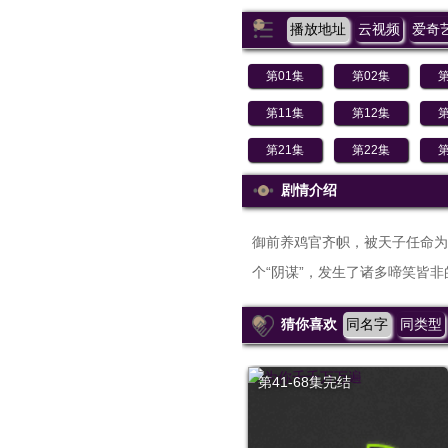
播放地址
云视频
爱奇
第01集
第02集
第
第11集
第12集
第
第21集
第22集
第
剧情介绍
御前养鸡官齐帜，被天子任命为
个“阴谋”，发生了诸多啼笑皆
猜你喜欢
同名字
同类型
第41-68集完结