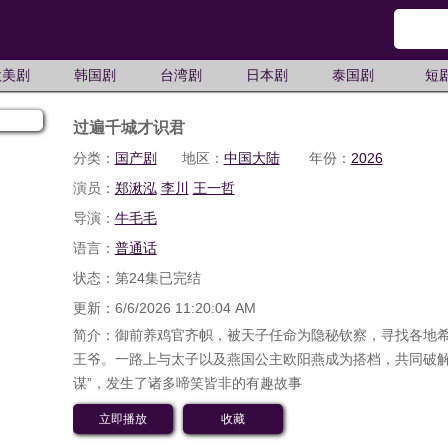
欧美剧
韩国剧
台湾剧
日本剧
泰国剧
短
过遍千城才识君
分类：
国产剧
地区：
中国大陆
年份：
2026
演员：
郑湫泓
李川
王一哲
导演：
牛毛毛
语言：
普通话
状态：第24集已完结
更新：6/6/2026 11:20:04 AM
简介：御前养鸡官齐帜，被天子任命为隐秘钦察，寻找各地
王爷。一路上与太子以及燕国公主欧阳燕成为搭档，共同破解
谋”，发生了诸多啼笑皆非的有趣故事
立即播放
收藏