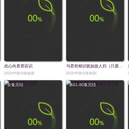
此心向君君应识
与君初相识犹如故人归（只愿君心似我心）
2025/中国大陆/短剧
2025/中国大陆/短剧
全集完结
第61-80集完结