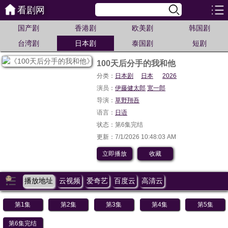
看剧网
国产剧
香港剧
欧美剧
韩国剧
台湾剧
日本剧
泰国剧
短剧
100天后分手的我和他
分类：
日本剧
日本
2026
演员：
伊藤健太郎
宽一郎
导演：
草野翔吾
语言：
日语
状态：第6集完结
更新：7/1/2026 10:48:03 AM
立即播放
收藏
播放地址
云视频
爱奇艺
百度云
高清云
第1集
第2集
第3集
第4集
第5集
第6集完结