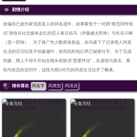
剧情介绍
改编自已故作家浅原直人的同名遗作。故事聚焦于一对因“模范同性情
侣”身份在社交媒体走红的恋人春日佑马（伊藤健太郎饰）与长谷川树
（宽一郎饰）。为了推广性少数群体权益，佑马接下了记录两人同居
生活的百日纪录片拍摄邀约，然而此时他们早已秘密分手。为了完成
拍摄，两人不得不开始在镜头前扮演“恩爱伴侣”，在虚假与真实、离
别与依恋的交织中，这段为期100天的同居生活拉开了帷幕。
猜你喜欢
同名字
同类型
同演员
全集完结
全集完结