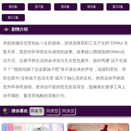
第6集
第7集
第8集
第9集
第10集
第11集
剧情介绍
本剧改编自北実知あつき的漫画，讲述选择双职工无子女的“DINKs”夫
妻关系，因意外怀孕而走向崩溃的故事。故事核心围绕选择DINKs生
活方式、过着平静生活的金泽浅与丈夫哲也展开。面对周遭“还不生孩
子？”“既然结婚了总该要孩子吧”等不请自来的声音，浅感到受伤，而
哲也那句“没有孩子也没关系”成为了她心灵的支柱。然而这份平静因
意外怀孕而崩塌。曾深信不疑的哲也笑容背后，隐藏着在避孕工具上
动手脚的、蓄意而残酷的背叛行为。
猜你喜欢
同名字
同类型
同演员
第1-20集
第81-100集完结