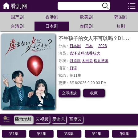
看剧网
国产剧
香港剧
欧美剧
韩国剧
台湾剧
日本剧
泰国剧
短剧
不
生孩子的女人不可以吗？DINKs的十月怀胎
分类：
日本剧
日本
2026
演员：
宫泽艾玛
浅香航大
导演：
河原瑶
太田勇
松丸博孝
语言：
日语
状态：第11集
更新：6/16/2026 9:20:03 PM
立即播放
收藏
播放地址
云视频
爱奇艺
百度云
第1集
第2集
第3集
第4集
第5集