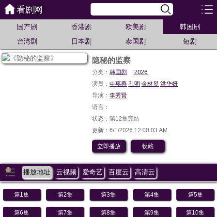
看剧网
国产剧
香港剧
欧美剧
韩国剧
台湾剧
日本剧
泰国剧
短剧
隐秘的监察
分类：
韩国剧
2026
演员：
申惠善
孔明
金材昱
洪华妍
导演：
李秀賢
语言：
状态：第12集完结
更新：6/1/2026 12:00:03 AM
立即播放
收藏
播放地址
云视频
爱奇艺
百度云
高清云
第1集
第2集
第3集
第4集
第5集
第6集
第7集
第8集
第9集
第10集