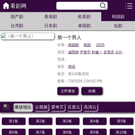
看剧网
国产剧
香港剧
欧美剧
韩国剧
台湾剧
日本剧
泰国剧
短剧
第一个男人
分类：
韩国剧
韩国
2025
演员：
咸恩静
尹善宇
朴健一
吴贤庆
김민설
李起
导演：
语言：
韩语
状态：第140集完结
更新：7/3/2026 2:04:02 PM
立即播放
收藏
播放地址
云视频
爱奇艺
百度云
高清云
第1集
第2集
第3集
第4集
第5集
第6集
第7集
第8集
第9集
第10集