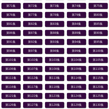
第71集
第72集
第73集
第74集
第75集
第76集
第77集
第78集
第79集
第80集
第81集
第82集
第83集
第84集
第85集
第86集
第87集
第88集
第89集
第90集
第91集
第92集
第93集
第94集
第95集
第96集
第97集
第98集
第99集
第100集
第101集
第102集
第103集
第104集
第105集
第106集
第107集
第108集
第109集
第110集
第111集
第112集
第113集
第114集
第115集
第116集
第117集
第118集
第119集
第120集
第121集
第122集
第123集
第124集
第125集
第126集
第127集
第128集
第129集
第130集