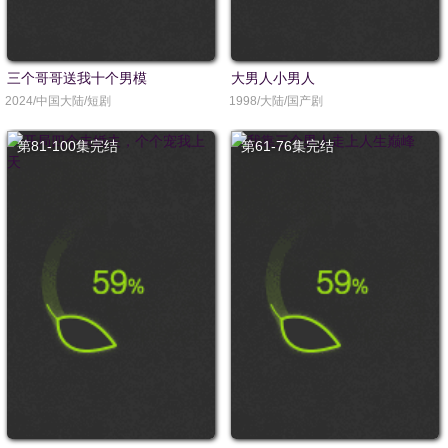
三个哥哥送我十个男模
大男人小男人
2024/中国大陆/短剧
1998/大陆/国产剧
第81-100集完结
第61-76集完结