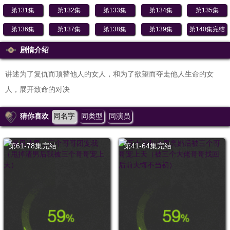
第131集
第132集
第133集
第134集
第135集
第136集
第137集
第138集
第139集
第140集完结
剧情介绍
讲述为了复仇而顶替他人的女人，和为了欲望而夺走他人生命的女
人，展开致命的对决
猜你喜欢
同名字
同类型
同演员
第61-78集完结
第41-64集完结