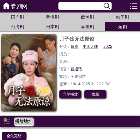
看剧网
国产剧
香港剧
欧美剧
韩国剧
台湾剧
日本剧
泰国剧
短剧
月子殇无法原谅
分类：
短剧
中国大陆
2025
演员：
导演：
语言：
普通话
状态：全集完结
更新：10/14/2025 3:12:02 PM
立即播放
收藏
播放地址
全集完结