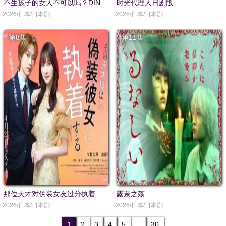
不生孩子的女人不可以吗？DINKs的十月怀胎
时光代理人日剧版
2026/日本/日本剧
2026/日本/日本剧
第8集
第11集
那位天才对伪装女友过分执着
露奈之殇
2026/日本/日本剧
2026/日本/日本剧
1
2
3
4
5
...
30