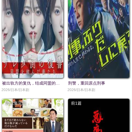
被出轨方的复仇，结成同盟的妻子们
刑警，重回原点刑事
2026/日本/日本剧
2026/日本/日本剧
第12集完结
前1篇