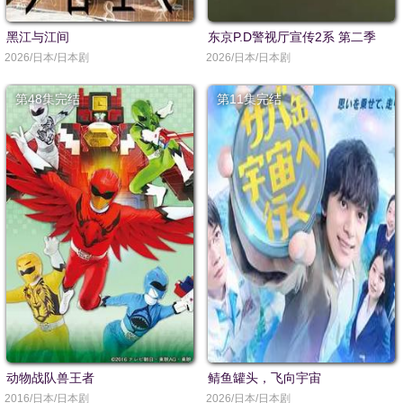
黑江与江间
东京P.D警视厅宣传2系 第二季
2026/日本/日本剧
2026/日本/日本剧
第48集完结
第11集完结
动物战队兽王者
鲭鱼罐头，飞向宇宙
2016/日本/日本剧
2026/日本/日本剧